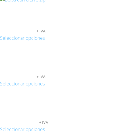
BOLSAS TRANSPARENTES AUTOCIERRE
12X18
75,61
€
-
623,10
€
+ IVA
Seleccionar opciones
BOLSAS TRANSPARENTES CON CIERRE
CURSOR 25X17
87,84
€
-
702,35
€
+ IVA
Seleccionar opciones
BOLSAS TRANSPARENTES CON CIERRE
CURSOR 32X23
113,61
€
-
922,56
€
+ IVA
Seleccionar opciones