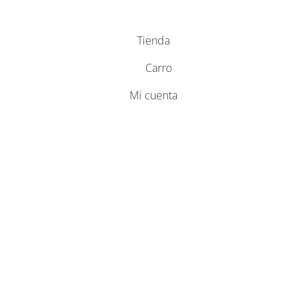
Tienda
Carro
Mi cuenta
modo mantenimiento 
activado
 página web estará disponible en breve. ¡Gracias por tu pacienc