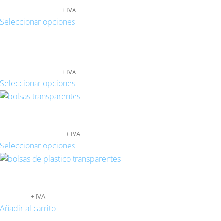
65,20
€
-
476,04
€
+ IVA
Seleccionar opciones
BOLSAS TRANSPARENTES AUTOCIERRE ZIP 
78,58
€
-
555,80
€
+ IVA
Seleccionar opciones
BOLSAS TRANSPARENTES 15X30
121,20
€
-
550,00
€
+ IVA
Seleccionar opciones
BOLSAS TRANSPARENTES AUTOCIERRE 50X6
185,81
€
+ IVA
Añadir al carrito