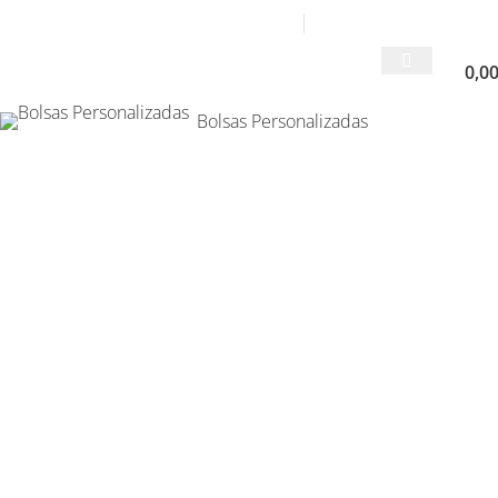
Contacta con un exper
0,0
Bolsas Personalizadas
ERRE 10X15