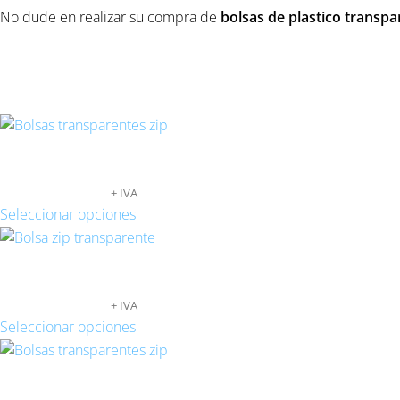
No dude en realizar su compra de
bolsas de plastico transpa
Productos relacionados
BOLSAS TRANSPARENTES AUTOCIERRE 6X8
89,04
€
-
739,36
€
+ IVA
Seleccionar opciones
BOLSAS TRANSPARENTES AUTOCIERRE 8.5X
71,69
€
-
580,92
€
+ IVA
Seleccionar opciones
BOLSAS TRANSPARENTES AUTOCIERRE 11X1