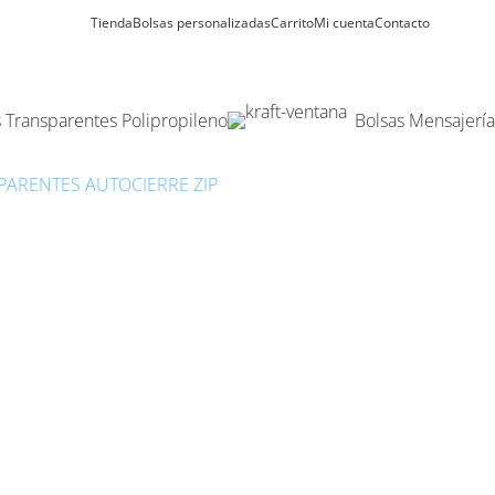
Tienda
Bolsas personalizadas
Carrito
Mi cuenta
Contacto
s Transparentes Polipropileno
Bolsas Mensajería
PARENTES AUTOCIERRE ZIP
BOLSAS TRANSPARENTES AUTOCI