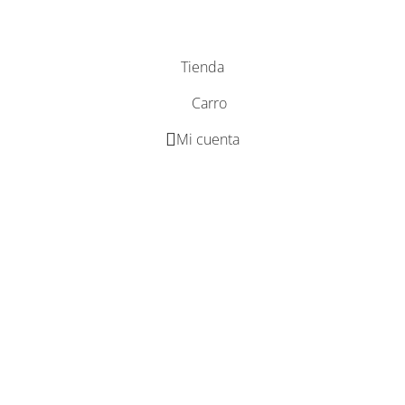
Tienda
Carro
Mi cuenta
modo mantenimiento 
activado