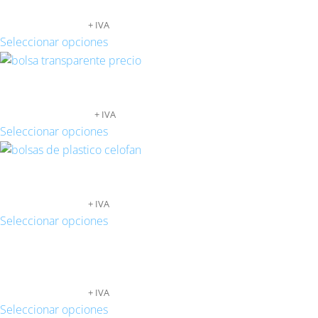
93,00
€
-
719,20
€
+ IVA
Seleccionar opciones
BOLSAS TRANSPARENTES SOLAPA ADHESIVA
107,07
€
-
934,66
€
+ IVA
Seleccionar opciones
BOLSAS TRANSPARENTES SOLAPA ADHESIVA
97,15
€
-
836,50
€
+ IVA
Seleccionar opciones
BOLSAS TRANSPARENTES CON CIERRE CURS
82,52
€
-
878,65
€
+ IVA
Seleccionar opciones