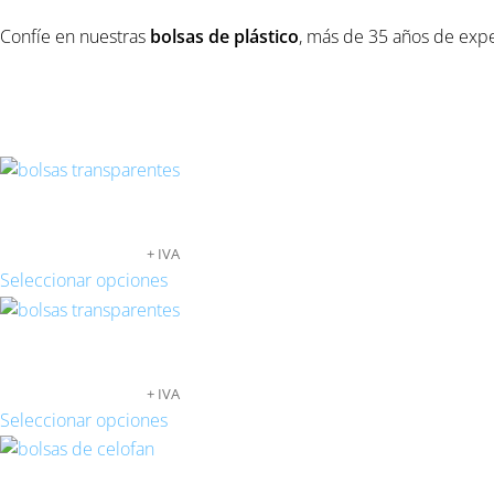
Confíe en nuestras
bolsas de
plástico
, más de 35 años de expe
Productos relacionados
BOLSAS TRANSPARENTES 15X20
124,95
€
-
560,00
€
+ IVA
Seleccionar opciones
BOLSAS TRANSPARENTES 15X30
121,20
€
-
550,00
€
+ IVA
Seleccionar opciones
BOLSAS TRANSPARENTES SOLAPA ADHESIVA