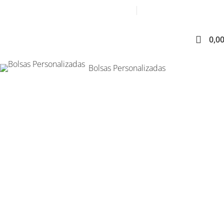
Contacta con un exper
0,0
Bolsas Personalizadas
LAPA ADHESIVA 35X45