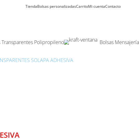
Tienda
Bolsas personalizadas
Carrito
Mi cuenta
Contacto
s Transparentes Polipropileno
Bolsas Mensajería
NSPARENTES SOLAPA ADHESIVA
BOLSAS TRANSPARENTES SO
LAPA ADHESIVA 35X45
ESIVA