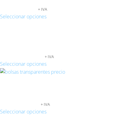
76,42
€
-
553,24
€
+ IVA
Seleccionar opciones
BOLSAS TRANSPARENTES SOLAPA ADHESIVA
7X40
133,04
€
-
1.120,35
€
+ IVA
Seleccionar opciones
BOLSAS TRANSPARENTES SOLAPA ADHESIVA
22X32
115,73
€
-
522,64
€
+ IVA
Seleccionar opciones
BOLSAS TRANSPARENTES CON CIERRE