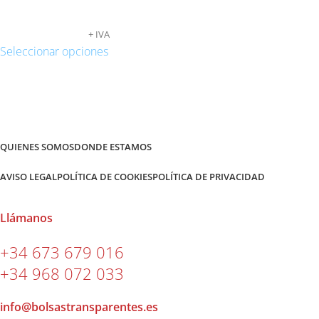
CURSOR 12.5X9
82,52
€
-
878,65
€
+ IVA
Seleccionar opciones
QUIENES SOMOS
DONDE ESTAMOS
AVISO LEGAL
POLÍTICA DE COOKIES
POLÍTICA DE PRIVACIDAD
Llámanos
+34 673 679 016
+34 968 072 033
info@bolsastransparentes.es