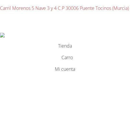
Carril Morenos 5 Nave 3 y 4 C.P 30006 Puente Tocinos (Murcia)
2026 ® Bolsas Transparentes
Tienda
Carro
Mi cuenta
El modo
DAS