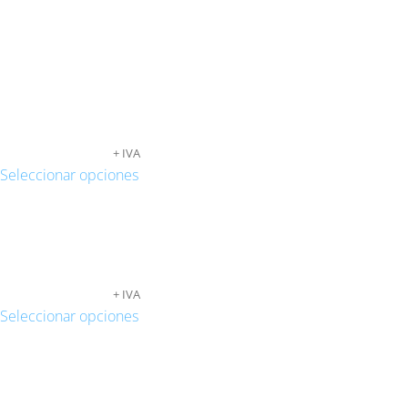
Productos relacionados
BOLSAS TRANSPARENTES AUTOCIERRE ZIP
EUROTALADRO 8X12
91,20
€
-
671,00
€
+ IVA
Seleccionar opciones
BOLSAS TRANSPARENTES SOLAPA ADHESIVA
4X6
67,32
€
-
553,32
€
+ IVA
Seleccionar opciones
BOLSAS TRANSPARENTES SOLAPA ADHESIVA
5.5X5.5