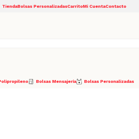
Tienda
Bolsas Personalizadas
Carrito
Mi Cuenta
Contacto
olipropileno
Bolsas Mensajería
Bolsas Personalizadas
 práctica y reutilizable para almacenar y proteger productos. E
acilidad de uso.
a rápida y segura, manteniendo los productos protegidos del po