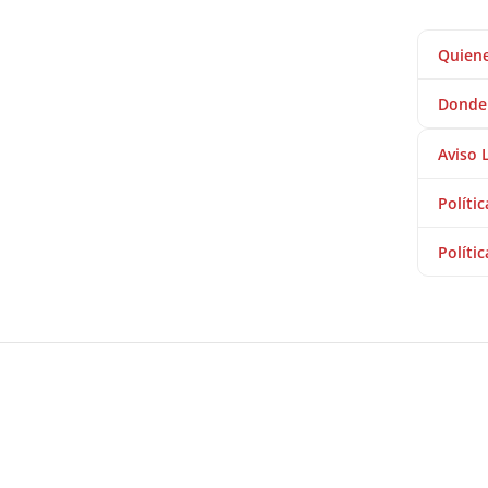
Quien
Donde
Aviso 
Políti
Políti
2026 ® Bolsas Transparentes