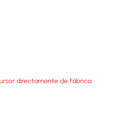
s y se utilizan en distintos sectores:
nido claramente y mantener los productos protegidos en todo m
cursor directamente de fábrica
no con cierre cursor
en diferentes tamaños y grosores, ideales
cenamiento, presentación o envío.