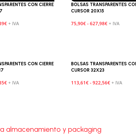
NSPARENTES CON CIERRE
BOLSAS TRANSPARENTES CON
7
CURSOR 20X15
39
€
+ IVA
75,90
€
-
627,98
€
+ IVA
NSPARENTES CON CIERRE
BOLSAS TRANSPARENTES CON
17
CURSOR 32X23
35
€
+ IVA
113,61
€
-
922,56
€
+ IVA
para almacenamiento y packaging