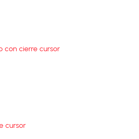
 proteger, organizar y transportar productos de manera segura
l contenido.
a rápida, práctica y segura, evitando derrames, contaminación o
 uso doméstico como comercial.
o con cierre cursor
re cursor