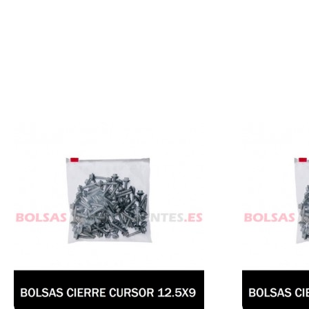
En nuestra
fábrica de bolsas
ofrecemos
bolsas de polietile
Mostrando los 7 resultados