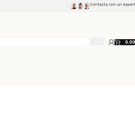
Contacta con un exper
0,0
stas
bolsas transparentes
fabricadas en
polietileno de alta
lvo, humedad o contaminación. Ideales para alimentos,