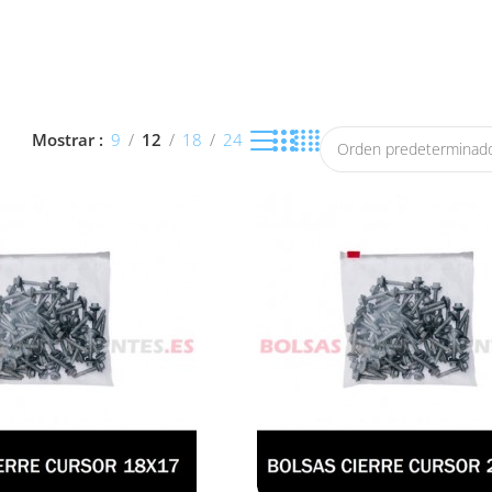
no con cierre cursor
en diferentes tamaños, perfectas para pac
Mostrar
9
12
18
24