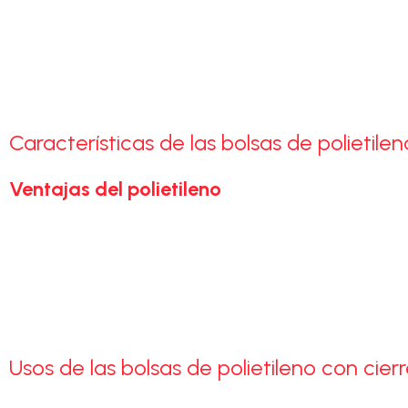
Las
bolsas de polietileno con cierre cursor
son ideales para
(PEAD)
, ofrecen resistencia, durabilidad y gran visibilidad de
Su
cierre tipo cursor
permite abrir y cerrar la bolsa de form
y fáciles de almacenar, lo que las hace perfectas tanto para
Características de las bolsas de polietilen
Ventajas del polietileno
Alta
resistencia y durabilidad
Transparencia
que permite ver el contenido fácilmente
Cierre práctico y seguro con
cursor deslizable
Reutilizables y fáciles de abrir y cerrar
Aptas para alimentos y productos no perecederos
Perfectas para
packaging, almacenamiento y organización
Usos de las bolsas de polietileno con cier