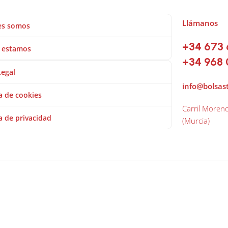
Llámanos
es somos
+34 673 
 estamos
+34 968 
Legal
info@bolsas
ca de cookies
Carril Moren
ca de privacidad
(Murcia)