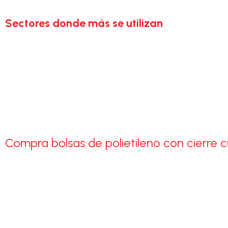
Las
bolsas transparentes con cierre cursor
son muy versátile
Sectores donde más se utilizan
Alimentos: snacks, frutos secos, galletas, panadería
Accesorios y bisutería
Juguetes y artículos infantiles
Papelería y material escolar
Productos de ferretería o pequeños componentes
Packaging para ecommerce y venta al detalle
Su transparencia y cierre seguro permiten mostrar el conte
Compra bolsas de polietileno con cierre 
En nuestra
fábrica de bolsas
ofrecemos
bolsas de polietile
son resistentes, prácticas y económicas, perfectas para alma